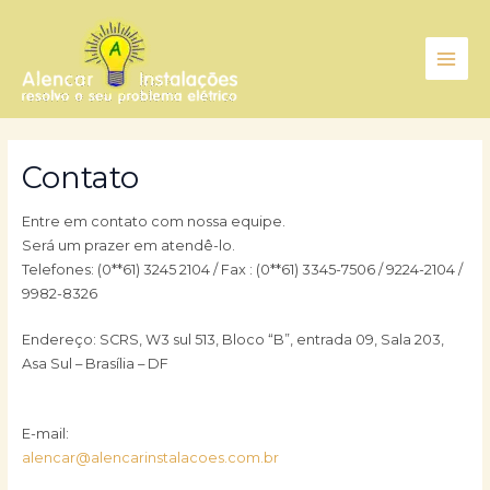
Ir
Main
para
Men
o
conteúdo
Contato
Entre em contato com nossa equipe.
Será um prazer em atendê-lo.
Telefones: (0**61) 3245 2104 / Fax : (0**61) 3345-7506 / 9224-2104 /
9982-8326
Endereço: SCRS, W3 sul 513, Bloco “B”, entrada 09, Sala 203,
Asa Sul – Brasília – DF
E-mail:
alencar@alencarinstalacoes.com.br